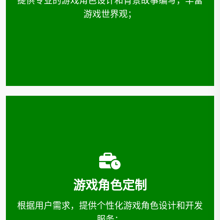
提供专业的游戏角色设计和背景故事编写，丰富
游戏世界观；
游戏角色定制
根据用户需求，提供个性化游戏角色设计和开发
服务；