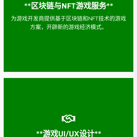
**区块链与NFT游戏服务**
为游戏开发商提供基于区块链和NFT技术的游戏
方案，开辟新的游戏经济模式。
**游戏UI/UX设计**