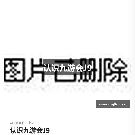
About Us
认识九游会J9