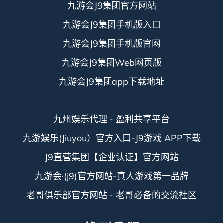
九游会J9集团官方网站
九游会J9集团手机版入口
九游会J9集团手机版官网
九游会J9集团Web网页版
九游会J9集团app下载地址
九州娱乐代理 - 盈利共享平台
九游娱乐(Jiuyou）官方入口-J9游戏 APP下载
J9直营集团【企业认证】官方网站
九游会·(j9)官方网站-真人游戏第一品牌
老哥俱乐部官方网站 - 老哥必备的交流社区