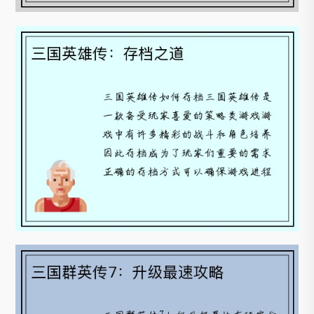
三国群英传7：升级最速攻略