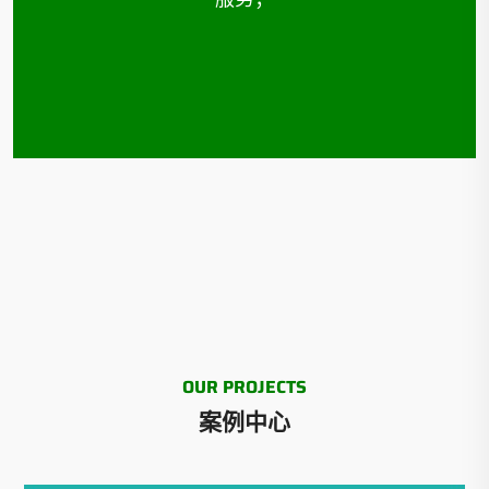
华硕笔记本电脑BIOS升级指南
OUR PROJECTS
案例中心