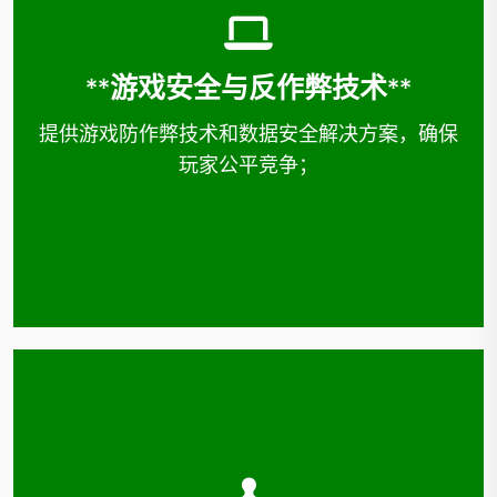
**游戏安全与反作弊技术**
提供游戏防作弊技术和数据安全解决方案，确保
玩家公平竞争；