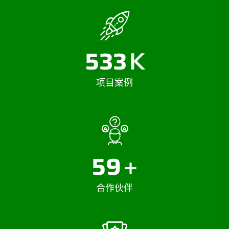
769
K
项目案例
85
+
合作伙伴