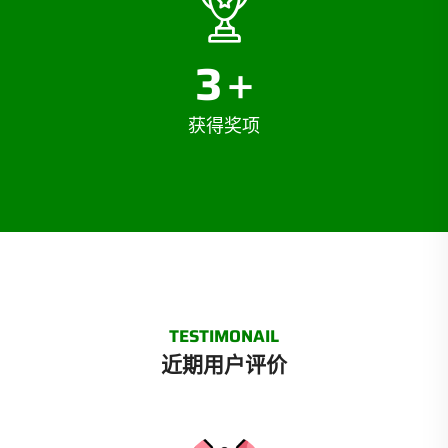
5
+
获得奖项
TESTIMONAIL
近期用户评价