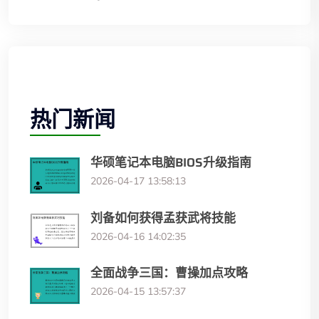
热门新闻
华硕笔记本电脑BIOS升级指南
2026-04-17 13:58:13
刘备如何获得孟获武将技能
2026-04-16 14:02:35
全面战争三国：曹操加点攻略
2026-04-15 13:57:37