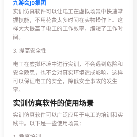
九游会J9集团
实训仿真软件可以让电工在虚拟场景中快速掌
握技能，不用花费太多时间在实物操作上。这
样大大提高了电工的工作效率，缩短了工作时
间。
3. 提高安全性
电工在虚拟环境中进行实训，不会遇到危险和
安全隐患，也不会对真实环境造成影响。这样
可以保证电工的安全，降低安全事故的发生
率。
实训仿真软件的使用场景
实训仿真软件可以广泛应用于电工的培训和实
践中。以下是一些使用场景：
1. 教育培训