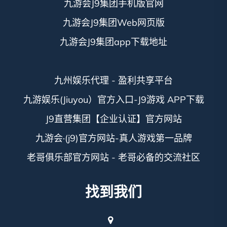
九游会J9集团手机版官网
九游会J9集团Web网页版
九游会J9集团app下载地址
九州娱乐代理 - 盈利共享平台
九游娱乐(Jiuyou）官方入口-J9游戏 APP下载
J9直营集团【企业认证】官方网站
九游会·(j9)官方网站-真人游戏第一品牌
老哥俱乐部官方网站 - 老哥必备的交流社区
找到我们