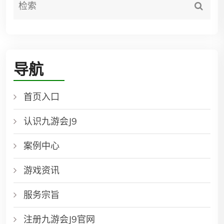
导航
首页入口
认识九游会J9
案例中心
游戏资讯
服务宗旨
注册九游会J9官网