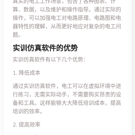
真实的电工工作场景，包含了各种图表、计
算、数据，以及维护和操作指导。通过实际的
操作，可以加强电工对电路原理、电路图和电
器特性的理解，从而更好地应对复杂的电工问
题。
实训仿真软件的优势
实训仿真软件有以下几个优势：
1. 降低成本
通过实训仿真软件，电工可以在虚拟环境中进
行练习，无需实际动手，不需要购买昂贵的设
备和工具。这样能够大大降低培训成本，提高
培训的效率。
2. 提高效率